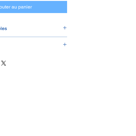
outer au panier
bles
Temp.
Taille
Angle
de
(mm)
(°)
couleur
(°K)
3P120-W40
24-37
4000
166x25
120
9