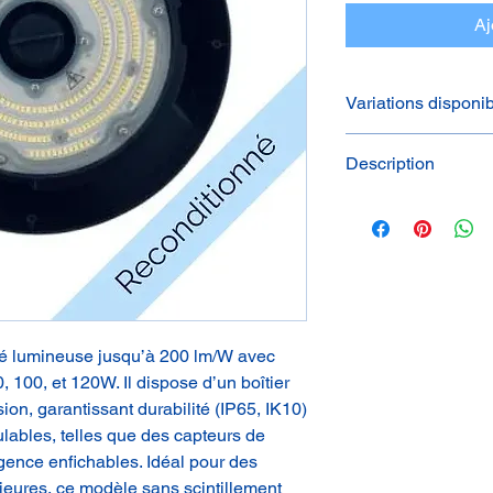
Aj
Variations disponi
Puissa
Flux
Description
nce
lumineu
(W)
x (lm)
Fabricant : KOSNIC
Réf Fabricant: ECH
Réf UPCYLIGHT : G
120
24000
Très bon état
Garantie 2 ans
ité lumineuse jusqu’à 200 lm/W avec
 100, et 120W. Il dispose d’un boîtier
on, garantissant durabilité (IP65, IK10)
lables, telles que des capteurs de
ence enfichables. Idéal pour des
érieures, ce modèle sans scintillement